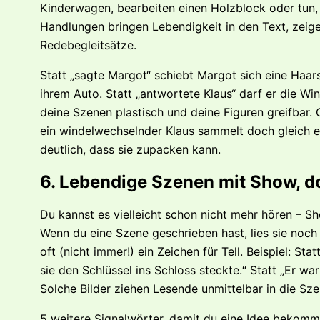
Kinderwagen, bearbeiten einen Holzblock oder tun,
Handlungen bringen Lebendigkeit in den Text, zei
Redebegleitsätze.
Statt „sagte Margot“ schiebt Margot sich eine Haar
ihrem Auto. Statt „antwortete Klaus“ darf er die W
deine Szenen plastisch und deine Figuren greifbar. 
ein windelwechselnder Klaus sammelt doch gleich 
deutlich, dass sie zupacken kann.
6. Lebendige Szenen mit Show, don
Du kannst es vielleicht schon nicht mehr hören – Sho
Wenn du eine Szene geschrieben hast, lies sie noch 
oft (nicht immer!) ein Zeichen für Tell. Beispiel: Sta
sie den Schlüssel ins Schloss steckte.“ Statt „Er war
Solche Bilder ziehen Lesende unmittelbar in die Sz
5 weitere Signalwörter, damit du eine Idee bekomm