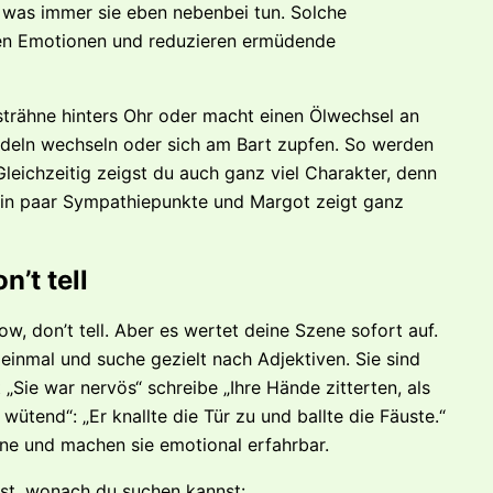
 was immer sie eben nebenbei tun. Solche
gen Emotionen und reduzieren ermüdende
strähne hinters Ohr oder macht einen Ölwechsel an
indeln wechseln oder sich am Bart zupfen. So werden
Gleichzeitig zeigst du auch ganz viel Charakter, denn
ein paar Sympathiepunkte und Margot zeigt ganz
’t tell
w, don’t tell. Aber es wertet deine Szene sofort auf.
einmal und suche gezielt nach Adjektiven. Sie sind
tt „Sie war nervös“ schreibe „Ihre Hände zitterten, als
 wütend“: „Er knallte die Tür zu und ballte die Fäuste.“
ene und machen sie emotional erfahrbar.
st, wonach du suchen kannst: